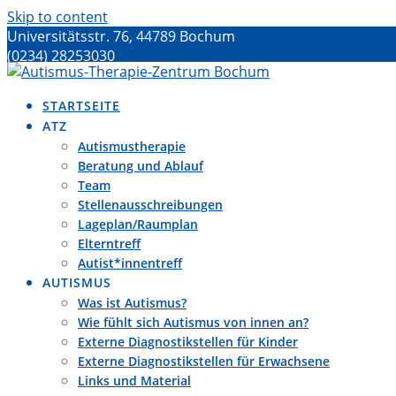
Skip to content
Universitätsstr. 76, 44789 Bochum
(0234) 28253030
atz@fundk-bochum.de
STARTSEITE
ATZ
Autismustherapie
Beratung und Ablauf
Team
Stellenausschreibungen
Lageplan/Raumplan
Elterntreff
Autist*innentreff
AUTISMUS
Was ist Autismus?
Wie fühlt sich Autismus von innen an?
Externe Diagnostikstellen für Kinder
Externe Diagnostikstellen für Erwachsene
Links und Material