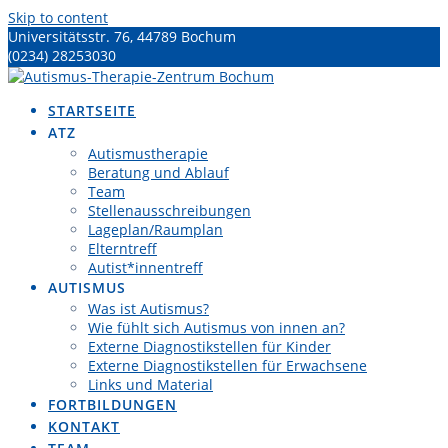
Skip to content
Universitätsstr. 76, 44789 Bochum
(0234) 28253030
atz@fundk-bochum.de
STARTSEITE
ATZ
Autismustherapie
Beratung und Ablauf
Team
Stellenausschreibungen
Lageplan/Raumplan
Elterntreff
Autist*innentreff
AUTISMUS
Was ist Autismus?
Wie fühlt sich Autismus von innen an?
Externe Diagnostikstellen für Kinder
Externe Diagnostikstellen für Erwachsene
Links und Material
FORTBILDUNGEN
KONTAKT